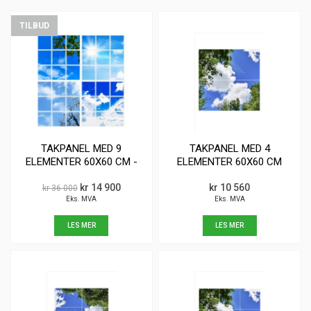
TILBUD
TAKPANEL MED 9
TAKPANEL MED 4
ELEMENTER 60X60 CM -
ELEMENTER 60X60 CM
4 FORSKJELLIGE
BILDEVARIANTER
kr 14 900
kr 10 560
kr 36 000
Eks. MVA
Eks. MVA
LES MER
LES MER