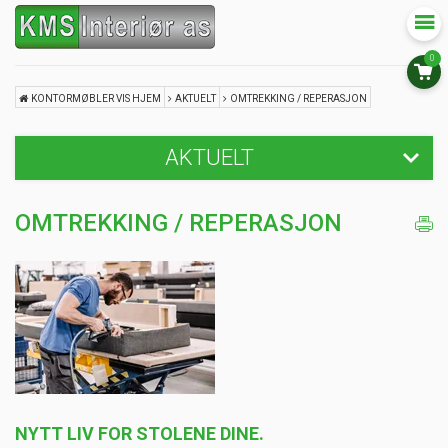
0
KONTORMØBLER VIS HJEM
AKTUELT
OMTREKKING / REPERASJON
AKTUELT
Ergonomisk Kent kontorstol med Vanntett PC-ryggsekk GRATIS
OMTREKKING / REPERASJON
Omtrekking / Reperasjon
Gaver til Kunder
Eget lager.
Leie.
Ominnredning - flytting.
NYTT LIV FOR STOLENE DINE.
Tegnebistand.