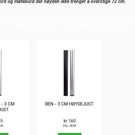
ord og møtebord der høyden ikke trenger å overstige 72 cm.
ORET * ERGONOMISK KONTORUTSTYR * KONTORSTOLER * KONTORSTOL * SENKB
 * SKRIVEBORDSPLATE * BILLIGSTE KONTORSTOLER * KONTORDESIGN * ELEK
MMEN MØBELBUTIKK * ALT SOM TRENGS TIL KONTORET OG HJEMMEKONTORET *
ONTOR * AKUSTIKK PÅ KONTORET * DRAMMEN VIKEN KONTORMØBELBUTIKK * 
 - 3 CM
BEN - 3 CM HØYDEJUST.
UST.
95
kr 160
VA
Eks. MVA