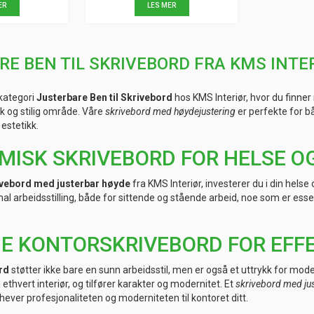
ER
LES MER
E BEN TIL SKRIVEBORD FRA KMS INTE
kategori
Justerbare Ben til Skrivebord
hos KMS Interiør, hvor du finne
sk og stilig område. Våre
skrivebord med høydejustering
er perfekte for 
estetikk.
ISK SKRIVEBORD FOR HELSE O
ivebord med justerbar høyde
fra KMS Interiør, investerer du i din helse
al arbeidsstilling, både for sittende og stående arbeid, noe som er ess
 KONTORSKRIVEBORD FOR EFFE
rd
støtter ikke bare en sunn arbeidsstil, men er også et uttrykk for mo
 ethvert interiør, og tilfører karakter og modernitet. Et
skrivebord med ju
ver profesjonaliteten og moderniteten til kontoret ditt.