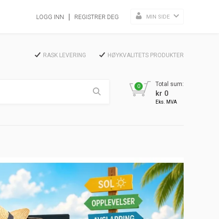
MIN SIDE
LOGG INN
REGISTRER DEG
RASK LEVERING
HØYKVALITETS PRODUKTER
Total sum:
0
kr 0
Eks. MVA