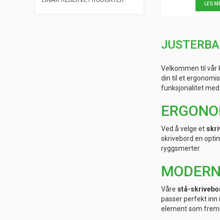
LES M
JUSTERBAR
Velkommen til vår 
din til et ergonomi
funksjonalitet med 
ERGONOM
Ved å velge et
skr
skrivebord en optim
ryggsmerter.
MODERNE
Våre
stå-skrivebo
passer perfekt inn i
element som fremhe