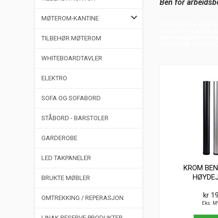
Ben for arbeidsb
MØTEROM-KANTINE
*VI INNREDER KONT
TIL KONFERANSEROM
TILBEHØR MØTEROM
BRUKTMØBLER * DRA
SKJERMER * SUNT K
WHITEBOARDTAVLER
ELEKTRO
SOFA OG SOFABORD
STÅBORD - BARSTOLER
GARDEROBE
LED TAKPANELER
KROM BEN
HØYDEJ
BRUKTE MØBLER
kr 1
OMTREKKING / REPERASJON
Eks. M
LINAK RESERVE PRODUKTER