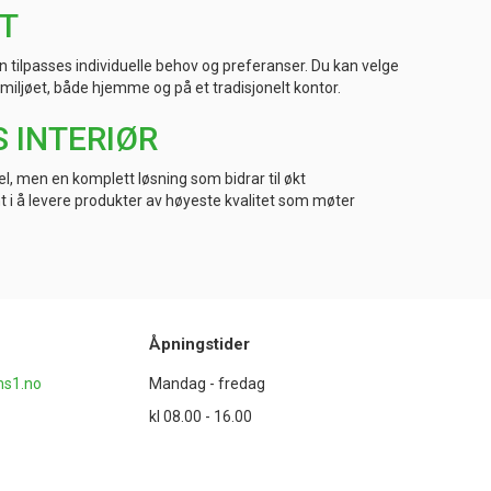
ET
n tilpasses individuelle behov og preferanser. Du kan velge
rmiljøet, både hjemme og på et tradisjonelt kontor.
 INTERIØR
el, men en komplett løsning som bidrar til økt
t i å levere produkter av høyeste kvalitet som møter
Åpningstider
s1.no
Mandag - fredag
kl 08.00 - 16.00