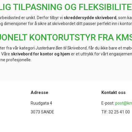
IG TILPASNING OG FLEKSIBILIT
arbeidssted er unikt. Derfor tilbyr vi
skreddersydde skrivebord
, som ka
og dimensjoner for å sikre at skrivebordet ditt passer perfekt inn i konto
ONELT KONTORUTSTYR FRA KMS
ter fra vår kategori
Justerbare Ben til Skrivebord
, får du ikke bare et møb
. Våre
skrivebord for kontor og hjem
er et uttrykk for vårt engasjemen
ne profesjonelle.
Adresse
Kontakt oss
Ruudgata 4
E-post:
post@km
3073 SANDE
Tlf: 32 25 41 00