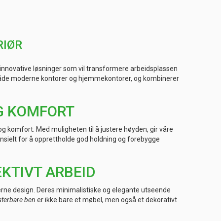
RIØR
r innovative løsninger som vil transformere arbeidsplassen
både moderne kontorer og hjemmekontorer, og kombinerer
G KOMFORT
 og komfort. Med muligheten til å justere høyden, gir våre
ensielt for å opprettholde god holdning og forebygge
KTIVT ARBEID
derne design. Deres minimalistiske og elegante utseende
sterbare ben
er ikke bare et møbel, men også et dekorativt